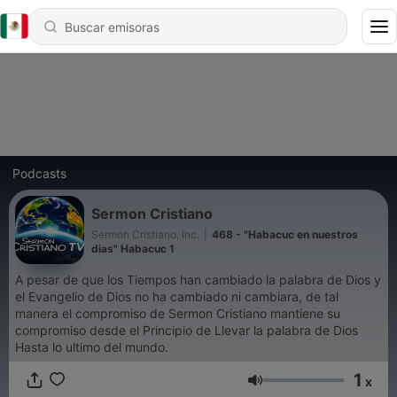
Podcasts
Sermon Cristiano
Sermon Cristiano, Inc.
|
468 - "Habacuc en nuestros
dias" Habacuc 1
A pesar de que los Tiempos han cambiado la palabra de Dios y
el Evangelio de Dios no ha cambiado ni cambiara, de tal
manera el compromiso de Sermon Cristiano mantiene su
compromiso desde el Principio de Llevar la palabra de Dios
Hasta lo ultimo del mundo.
1
x
Volumen