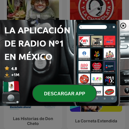
Erazno y La Chokolata El
Panda Show (NO OFICIAL)
Podcast
DESCARGAR APP
Las Historias de Don
La Corneta Extendida
Cheto