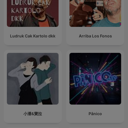
Ludruk Cak Kartolo dkk
Arriba Los Fonos
小潘&寶拉
Pânico