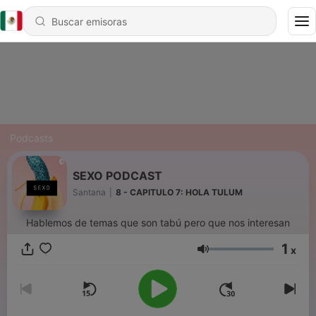
Podcasts
SEXO PODCAST
Santana
|
8 - CAPITULO 7: HOLA TULUM
Hablemos de temas que son tabú pero que nos interesan
1
x
Volumen