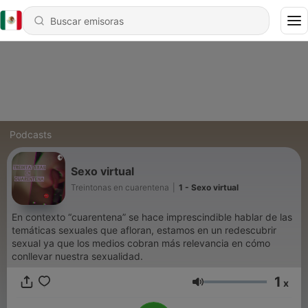
Podcasts
Sexo virtual
Treintonas en cuarentena
|
1 - Sexo virtual
En contexto “cuarentena” se hace imprescindible hablar de las
temáticas sexuales que afloran, estamos en un redescubrir
sexual ya que los medios cobran más relevancia en cómo
conllevar nuestra sexualidad.
1
x
Volumen