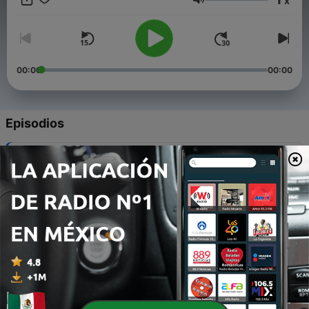
x
Volumen
00:00
00:00
Episodios
-
53
Eleva la autoestima al máximo
01 abr. 2025
-
52
Controlar o ser controlado
25 mar. 2025
-
51
Conexión y autenticidad en las relaciones
18 mar. 2025
-
50
El arte de poner límites
11 mar. 2025