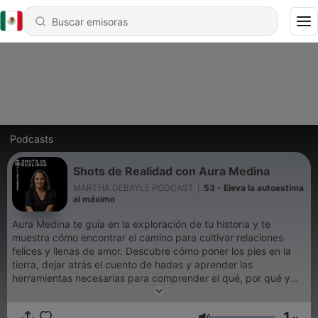
Podcasts
Shots de Realidad con Aura Medina
MARTHA DEBAYLE PODCAST
|
53 - Eleva la autoestima
al máximo
Aura Medina te guía en la exploración de tu historia y te
muestra cómo encontrar el camino para cultivar relaciones
felices y llenas de amor. Descubre cómo poner los pies en la
tierra, dejar atrás el cuento de hadas y aprender las
herramientas necesarias para comprender el qué, por qué y
cómo nos suceden las cosas.
1