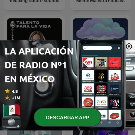
Relaxing Nature Sounds
Mente Maestra Podcast
Sonido de Lluvia, Lluvia
Talento Para la Vida con
Relajante, Lluvia Suave,
Lu Botello
Lluvia Nocturna,
Descanso Con Lluvia
DESCARGAR APP