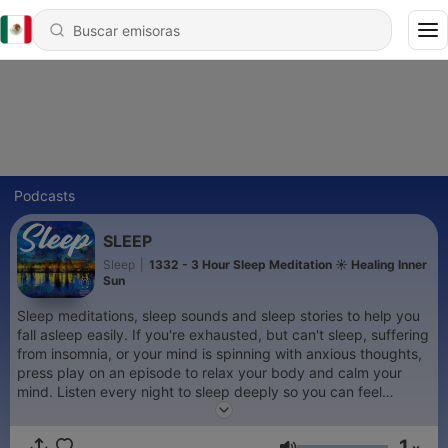
Podcasts
SLEEP
Sleep
|
1332 - 3 Hour Sleep Meditation ☀️ Healing Inner
Sun
Sleep meditations, sleep sounds and sleep stories to help you
fall asleep easily. If you're exhausted, but can't sleep, suffering
from insomnia, or your mind is spinning with anxious thoughts,
press play on an episode to relax your body and calm your
mind. Listen every night to sleep deeply so you can feel
refreshed and rested. Brought to you by the Women's
Meditation Network.
1