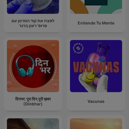
לפצח את קוד הסרטן עם
Entiende Tu Mente
פרופ' רענן ברגר
दिनभर: पूरा दिन,पूरी ख़बर
Vacunas
(Dinbhar)