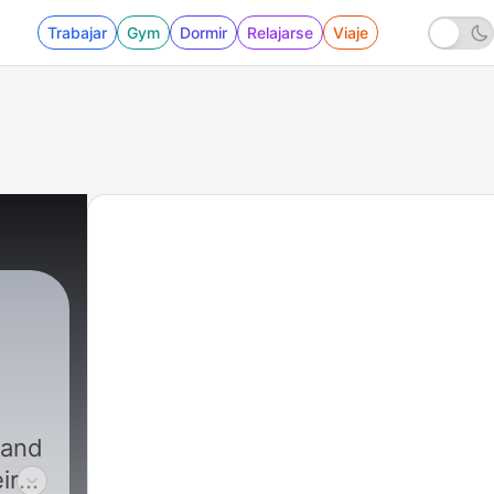
Trabajar
Gym
Dormir
Relajarse
Viaje
32 - Interview with Animation Director Jon De
 and
ir