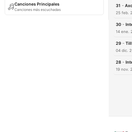
Canciones Principales
-
31
Axo
Canciones más escuchadas
25 feb. 
-
30
Int
14 ene. 
-
29
Til
04 dic. 
-
28
Int
19 nov. 