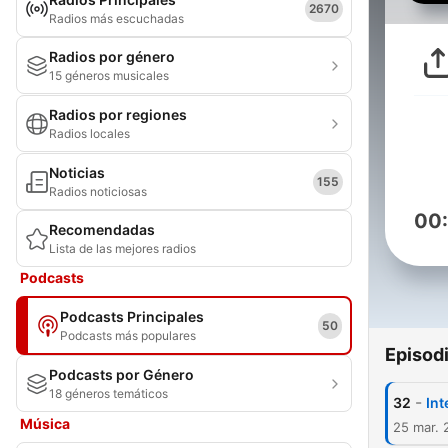
2670
Radios más escuchadas
Radios por género
15 géneros musicales
Radios por regiones
Radios locales
Noticias
155
Radios noticiosas
00
Recomendadas
Lista de las mejores radios
Podcasts
Podcasts Principales
50
Podcasts más populares
Episod
Podcasts por Género
18 géneros temáticos
-
32
Int
Música
25 mar. 