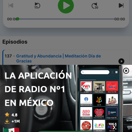
00:00
00:00
Episodios
-
137
Gratitud y Abundancia | Meditación Día de
Gracias
26 nov. 2025
-
136
RIQUEZA INCONDICIONAL: El gran cierre (5/5).
10 ene. 2026
-
135
EL ARTE DE DAR Y RECIBIR: Bendice tu
abundancia (4/5).
09 ene. 2026
-
134
TIEMPO Y ESPACIO INFINITOS: Abundancia en el
Presente (3/5).