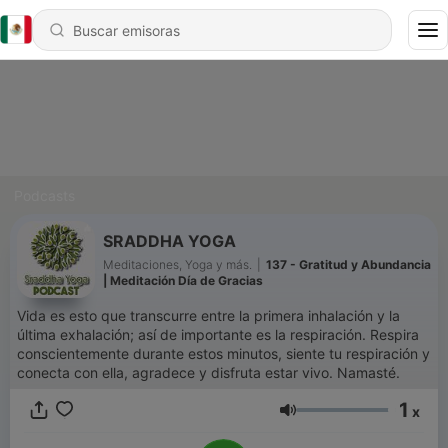
Podcasts
SRADDHA YOGA
Meditaciones, Yoga y más.
|
137 - Gratitud y Abundancia
| Meditación Día de Gracias
Vida es esto que transcurre entre la primera inhalación y la
última exhalación; así de importante es la respiración. Respira
conscientemente durante estos minutos, siente tu respiración y
conecta con ella, agradece y disfruta estar vivo. Namasté.
1
x
Volumen