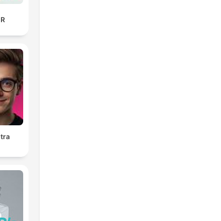
ER
tra