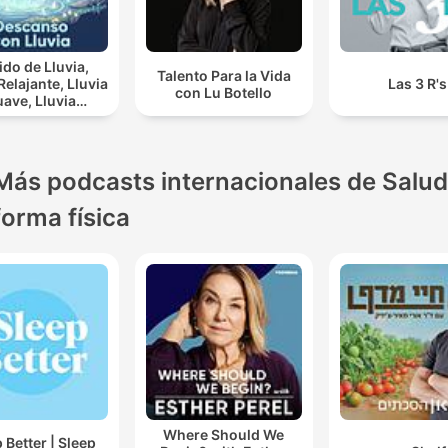
do de Lluvia,
Talento Para la Vida
lajante, Lluvia
Las 3 R's
con Lu Botello
ve, Lluvia
rna, Descanso
Con Lluvia
Más podcasts internacionales de Salud
forma física
Where Should We
 Better | Sleep