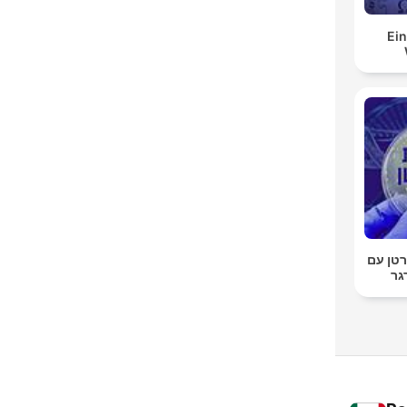
Ein
טן עם
גר