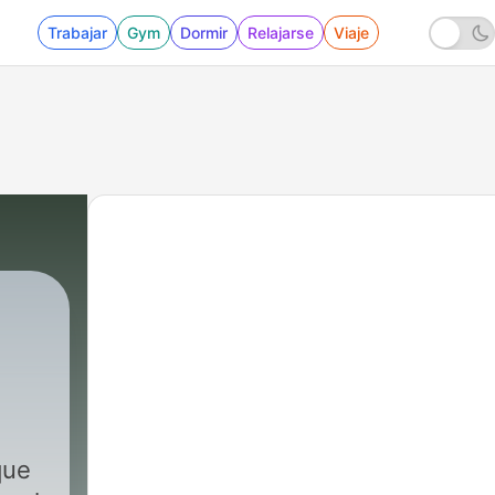
Trabajar
Gym
Dormir
Relajarse
Viaje
que