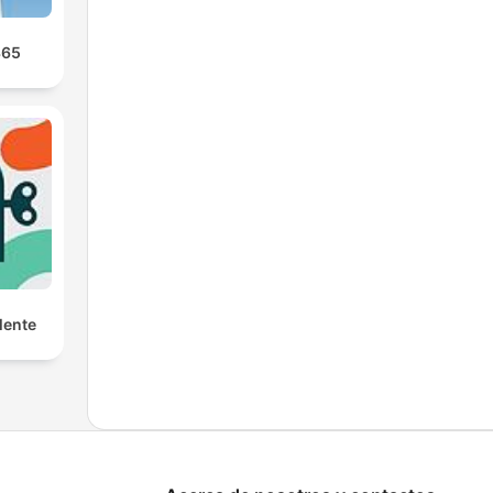
365
Mente