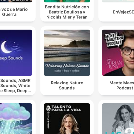
Bendita Nutrición con
a voz de Mario
Beatriz Boullosa y
EnVejezS
Guerra
Nicolás Mier y Terán
 Sounds, ASMR
Relaxing Nature
Mente Maes
 Sounds, White
Sounds
Podcast
e Sleep, Deep
eep Sounds,
laxing Sleep
Sounds