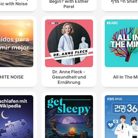
Begin? with Esther
חיי מדף Sh
ic with Noise
Perel
Dr. Anne Fleck -
HITE NOISE
Gesundheit und
All In The M
Ernährung