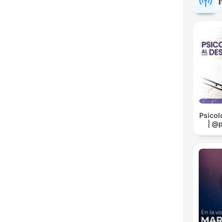
Psicol
| @