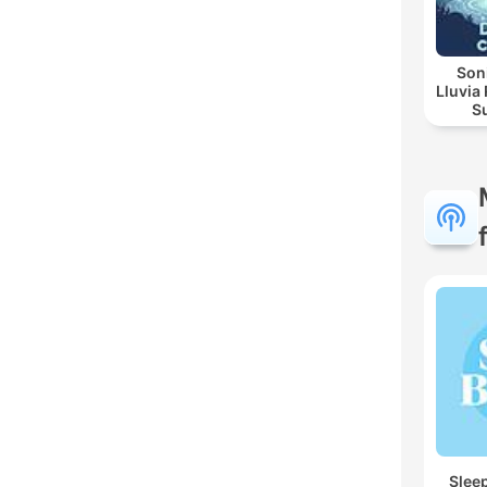
Soni
Lluvia Re
Sua
Noctu
Sleep