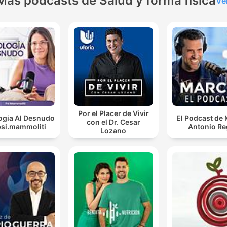
Más podcasts de Salud y forma física
Ve
Por el Placer de Vivir
ogia Al Desnudo
El Podcast de
con el Dr. Cesar
psi.mammoliti
Antonio Re
Lozano