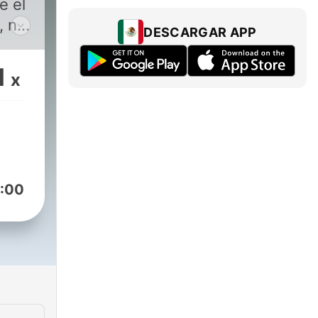
e el
, no
DESCARGAR APP
 el
1
x
on
an
a
:00