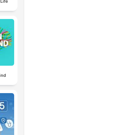
elf Life
ind