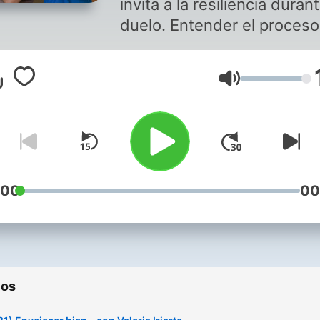
invita a la resiliencia durant
duelo. Entender el proceso
significa que no duela el
corazón. Hablaremos sobre
Volumen
dolor, pero sobre todo, del
amor. Un gusto conectar c
ustedes en formato de
podcast para que me pued
escuchar en el coche, en l
casa, en el trabajo o donde
:00
00
ustedes quieran. ¡Gracias!
ios