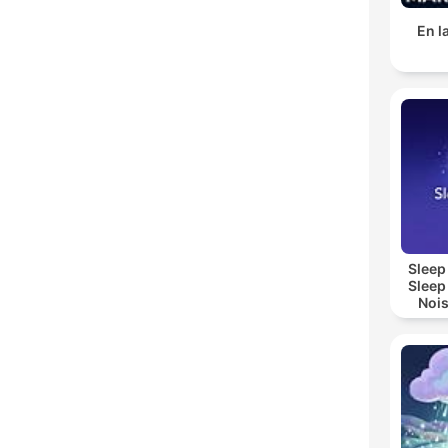
En l
Sleep
Sleep
Nois
Sl
Re