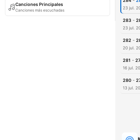
-
284
2
Canciones Principales
23 jul. 
Canciones más escuchadas
-
283
2
23 jul. 
-
282
2
20 jul. 
-
281
27
16 jul. 2
-
280
2
13 jul. 2