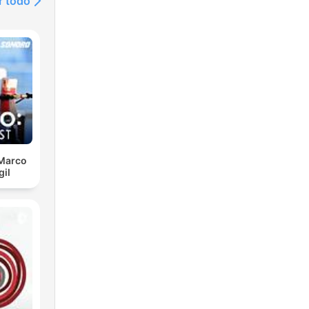
r todo
 Marco
gil