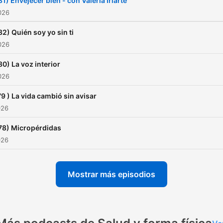
81) Envejecer bien - con Valeria Iriarte
2026
82) Quién soy yo sin ti
2026
80) La voz interior
2026
9 ) La vida cambió sin avisar
026
78) Micropérdidas
026
Mostrar más episodios