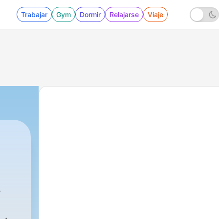
Trabajar
Gym
Dormir
Relajarse
Viaje
no,
l Medio Dia
|
105 - Cated
dio