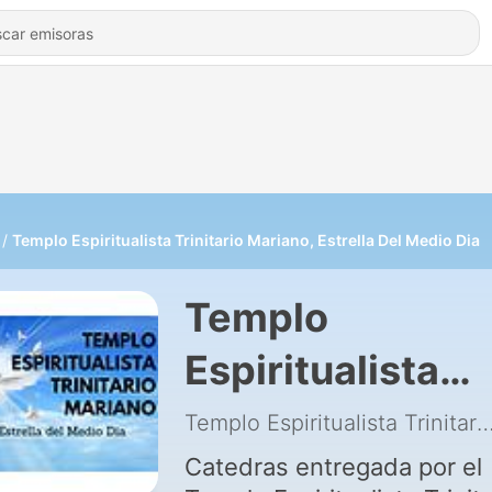
Templo Espiritualista Trinitario Mariano, Estrella Del Medio Dia
Templo
Espiritualista
Trinitario Maria
Templo Espiritualista Trinitario Mariano: Estrella de
Estrella Del Me
Catedras entregada por el