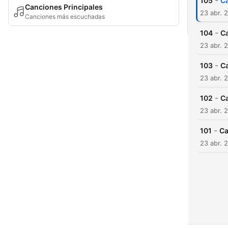
-
105
Ca
Canciones Principales
23 abr. 
Canciones más escuchadas
-
104
Ca
23 abr. 
-
103
Ca
23 abr. 
-
102
Ca
23 abr. 
-
101
Ca
23 abr. 