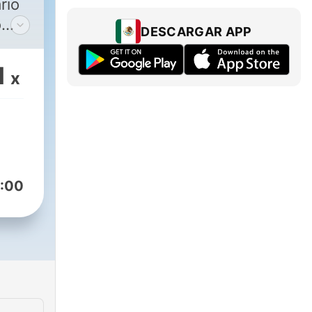
rio
o
DESCARGAR APP
dia
1
x
3
:00