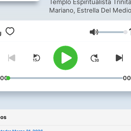
Templo Espiritualista Trinita
Dia
Mariano, Estrella Del Medi
Dia, Los Angeles, CA. Guia:
Mario Ontiveros 511 Echan
Volumen
St., Los Angeles, CA 9003
:00
00
ios