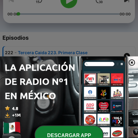
00:00
00:00
Episodios
-
222
Tercera Caida 223. Primera Clase
01 ago. 2026
-
221
Tercera Caida 222. Locura argentina
27 jul. 2026
-
220
Tercera Caída 221. La antojería
21 jul. 2026
-
219
Tercera Caída 220. El Dictador
10 jul. 2026
-
218
Tercera Caída 219. En donde están?
DESCARGAR APP