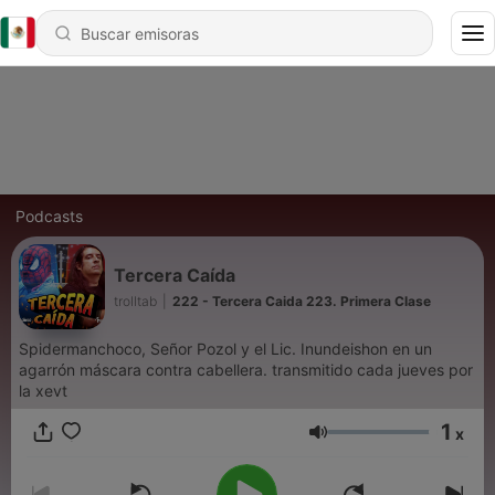
Podcasts
Tercera Caída
trolltab
|
222 - Tercera Caida 223. Primera Clase
Spidermanchoco, Señor Pozol y el Lic. Inundeishon en un
agarrón máscara contra cabellera. transmitido cada jueves por
la xevt
1
x
Volumen