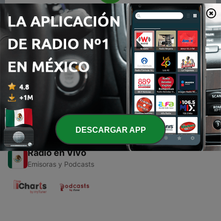
00:00
00:00
Episodios
-
1
Cuentos de terror basado en oracio Quiroga
12 mayo 2020
DESCARGAR APP
Radio en Vivo
Emisoras y Podcasts