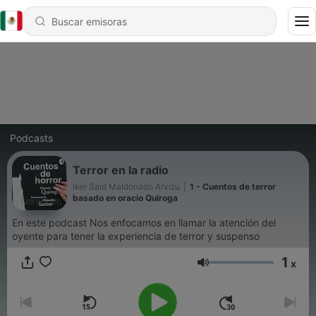
Podcasts
Terror en la radio
Iker Said Maldonado Arvizu
|
1 - Cuentos de terror
basado en oracio Quiroga
En este podcast Nos enfocamos en llamar la atención del
oyente para tener la experiencia de terror y suspenso
1
x
Volumen