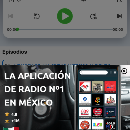
x
terminaras de leerlo. Cada semana, diseccionamos novelas
Volumen
malditas, desciframos símbolos ocultos en clásicos prohibidos
y exploramos lo que los autor.
00:00
00:00
Episodios
-
94
MEMORIA DE UNA CIUDAD ANTERIOR AL TIEMPO
Y DE QUIENES LA ENCONTRARON
01 jun. 2026
-
93
NAVIDAD BAJO LA PIEL
07 mayo 2026
-
92
LA PIEL ES SOLO UN TRAJE SUCIO
18 mar. 2026
-
91
EL ALEBRIJE DE LA ABUELA | HISTORIA DE UNA