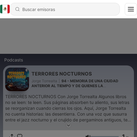
Podcasts
TERRORES NOCTURNOS
Jorge Torrealta
|
94 - MEMORIA DE UNA CIUDAD
ANTERIOR AL TIEMPO Y DE QUIENES LA
ENCONTRARON
TERRORES NOCTURNOS Con Jorge Torrealta Algunos libros
no se leen: te leen. Sus páginas absorben tu aliento, sus letras
se reorganizan cuando cierras los ojos. Aquí, Jorge Torrealta
no cuenta historias: las desentierra. Con una voz que susurra
entre el jazz nocturno y el crujido de pergaminos antiguos, te
sumerge en relatos donde el terror nace de la palabra exacta,
del silencio mal colocado, del final que ya ocurrió antes de que
1