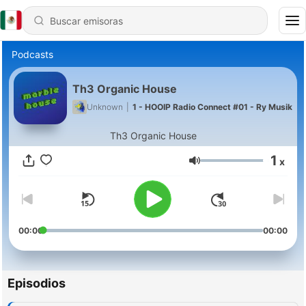
Podcasts
Th3 Organic House
Unknown
|
1 - HOOIP Radio Connect #01 - Ry Musik
Th3 Organic House
1
x
Volumen
00:00
00:00
Episodios