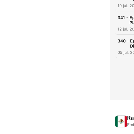
19 jul. 2
-
341
Ep
Pl
12 jul. 2
-
340
E
D
05 jul. 
Ra
Emi