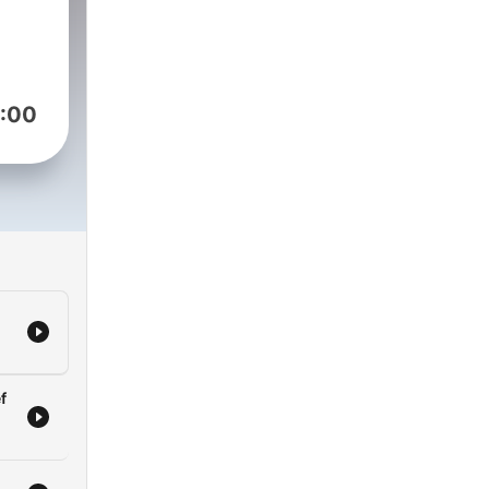
nd
You
:00
/the80smontagepodcast
om.au
.au
f