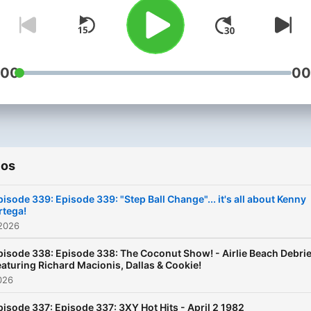
Live performers from Rewi
80's Tribute Band..
www.the80smontage.com 
Little Ripper.. The 80's
:00
00
Montage Patreon!
https://www.patreon.com
Rewind 80s Band -
www.rewind80sband.com
Tickets -
ios
www.rewind80smixtape.c
Email:
pisode 339: Episode 339: "Step Ball Change"... it's all about Kenny
samantha@planet80s.com
rtega!
 2026
pisode 338: Episode 338: The Coconut Show! - Airlie Beach Debrie
eaturing Richard Macionis, Dallas & Cookie!
2026
pisode 337: Episode 337: 3XY Hot Hits - April 2 1982