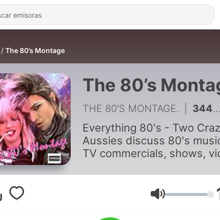
The 80’s Montage
The 80’s Monta
THE 80'S MONTAGE.
|
344 - Episode 339: Episode 339: "Step Ball Change"... it's all about Kenny Ortega!
Everything 80's - Two Cra
Aussies discuss 80's musi
TV commercials, shows, v
clips, artists, toys and
conversations about living
growing up in the 80's.. Ho
Volumen
- Jay Jovi & Sammy HardO
From Melbourne, Australia.