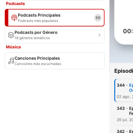
Podcasts
Podcasts Principales
50
Podcasts más populares
00
Podcasts por Género
18 géneros temáticos
Música
Canciones Principales
Canciones más escuchadas
Episod
-
344
E
O
02 ago.
-
343
E
F
26 jul. 
-
342
E