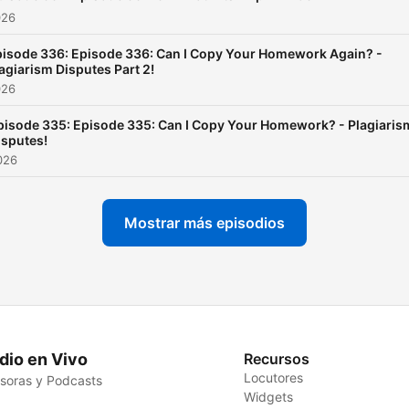
026
isode 336: Episode 336: Can I Copy Your Homework Again? -
agiarism Disputes Part 2!
026
pisode 335: Episode 335: Can I Copy Your Homework? - Plagiaris
isputes!
2026
Mostrar más episodios
dio en Vivo
Recursos
Locutores
soras y Podcasts
Widgets