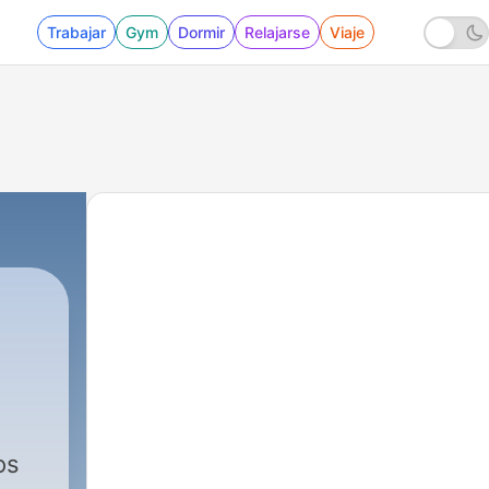
Trabajar
Gym
Dormir
Relajarse
Viaje
os