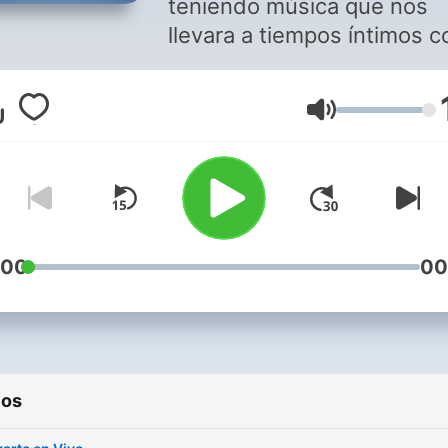
teniendo música que nos
llevara a tiempos íntimos c
nuestro Dios.
Volumen
:00
00
ios