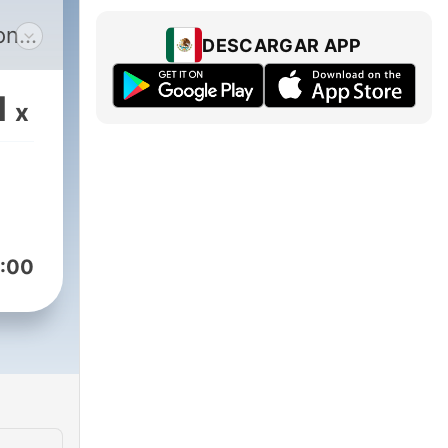
on
DESCARGAR APP
1
x
:00