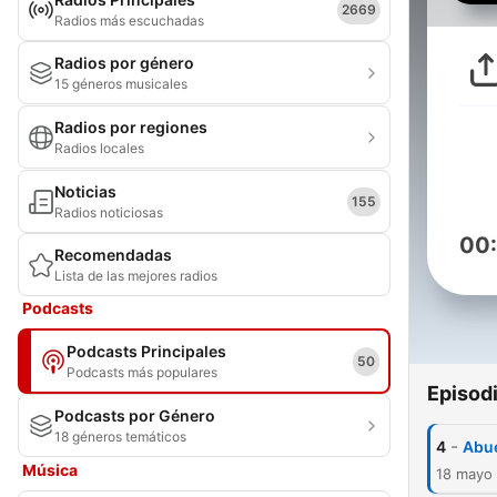
2669
Radios más escuchadas
Radios por género
15 géneros musicales
Radios por regiones
Radios locales
Noticias
155
Radios noticiosas
00
Recomendadas
Lista de las mejores radios
Podcasts
Podcasts Principales
50
Podcasts más populares
Episod
Podcasts por Género
18 géneros temáticos
-
4
Abue
Música
18 mayo