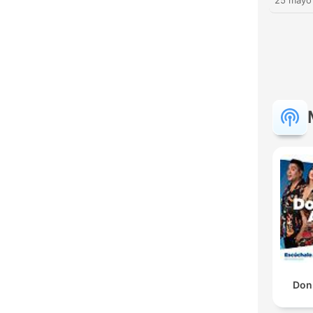
25 mayo
Don 