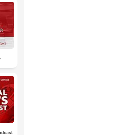
e
odcast