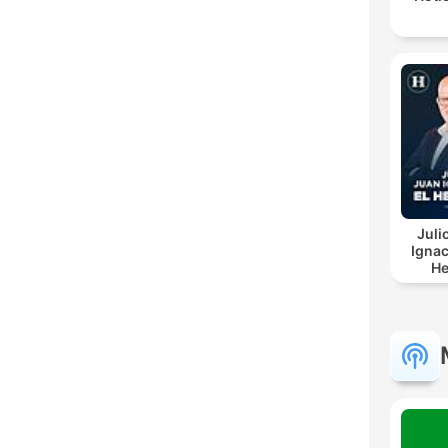
Juli
Ignac
He