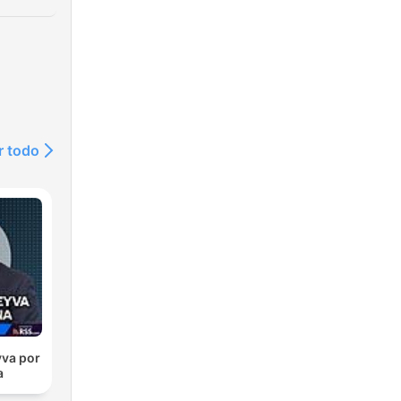
r todo
va por
a