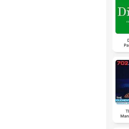
Pa
T
Man