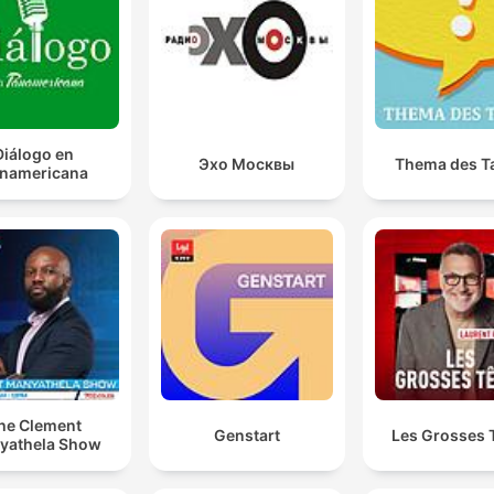
Diálogo en
Эхо Москвы
Thema des T
namericana
he Clement
Genstart
Les Grosses 
yathela Show