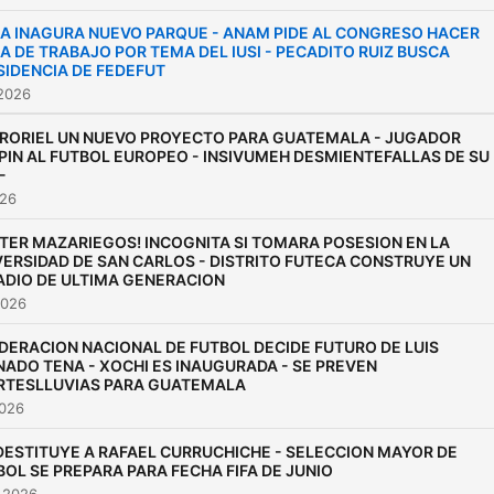
electorales hasta movimie
sociales, seguridad pública
RA INAGURA NUEVO PARQUE - ANAM PIDE AL CONGRESO HACER
A DE TRABAJO POR TEMA DEL IUSI - PECADITO RUIZ BUSCA
cambios económicos, el
SIDENCIA DE FEDEFUT
podcast ofrece cobertura
 2026
oportuna e informativa
RORIEL UN NUEVO PROYECTO PARA GUATEMALA - JUGADOR
diseñada para audiencias 
PIN AL FUTBOL EUROPEO - INSIVUMEH DESMIENTEFALLAS DE SU
habla hispana que buscan
-
análisis confiable.
026
TER MAZARIEGOS! INCOGNITA SI TOMARA POSESION EN LA
VERSIDAD DE SAN CARLOS - DISTRITO FUTECA CONSTRUYE UN
ADIO DE ULTIMA GENERACION
2026
EDERACION NACIONAL DE FUTBOL DECIDE FUTURO DE LUIS
NADO TENA - XOCHI ES INAUGURADA - SE PREVEN
RTESLLUVIAS PARA GUATEMALA
2026
DESTITUYE A RAFAEL CURRUCHICHE - SELECCION MAYOR DE
BOL SE PREPARA PARA FECHA FIFA DE JUNIO