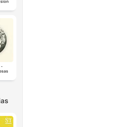
ision
 -
 esas
ias