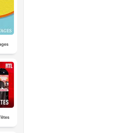
ages
Têtes