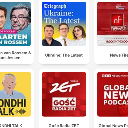
n van Rossem &
Ukraine: The Latest
News Fil
om Jessen
ONDHI TALK
Gość Radia ZET
Global News P