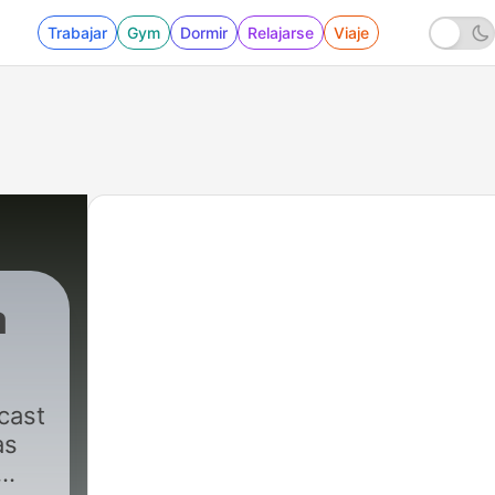
Trabajar
Gym
Dormir
Relajarse
Viaje
a
8 - IRTRA INAGURA NUEVO PARQUE - ANAM
cast
as