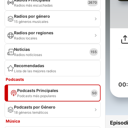
2670
Radios más escuchadas
Radios por género
15 géneros musicales
Radios por regiones
Radios locales
Noticias
155
Radios noticiosas
Recomendadas
Lista de las mejores radios
Podcasts
00
Podcasts Principales
50
Podcasts más populares
Podcasts por Género
18 géneros temáticos
Música
Episod