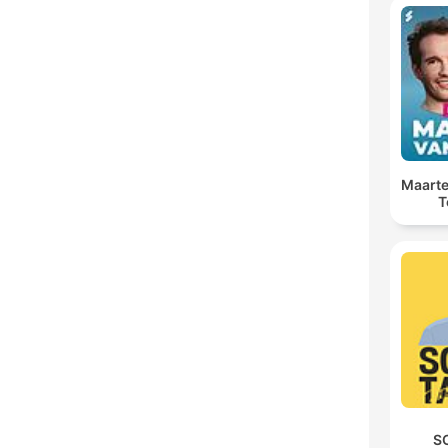
Maarte
T
S