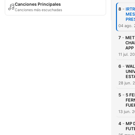
Canciones Principales
-
8
IRT
Canciones más escuchadas
MES
PRE
04 ago.
-
7
MET
CHA
APP 
11 jul. 2
-
6
WAL
UNI
EST
28 jun. 
-
5
5 F
FER
FUE
13 jun. 
-
4
MP 
FUT