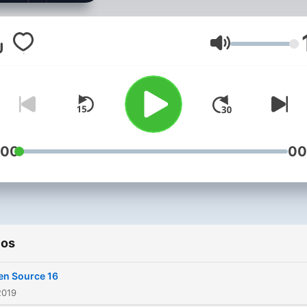
of the most creative dj mix
iNTEL is your next generat
DJ. Mixing and scratching 
Volumen
way around New York City 
established himself as a hi
requested mix master. iNTEL's
signature mixes and mash
have earned him not 1 but 
:00
00
Top 100 and 2 Top 10 char
mixes on Beatport, over
250,000 organic and 200,
downloads on iTunes.
ios
en Source 16
2019