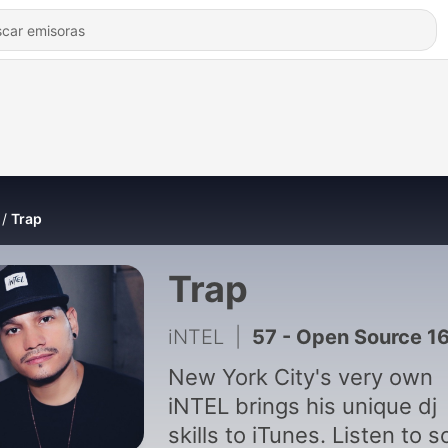
Trap
Trap
iNTEL
|
57 - Open Source 1
New York City's very own
iNTEL brings his unique dj
skills to iTunes. Listen to some