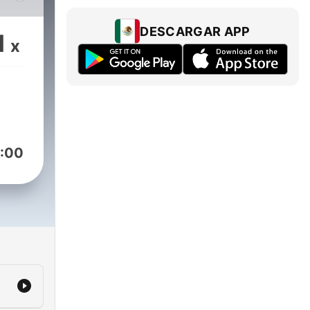
es.
ion
DESCARGAR APP
1
x
his
he's
ghly
ups
3
:00
ted
000