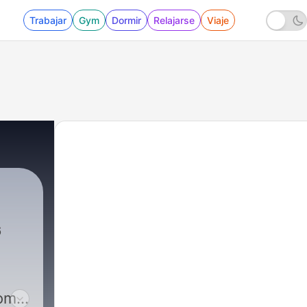
Trabajar
Gym
Dormir
Relajarse
Viaje
6