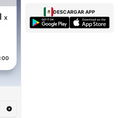
DESCARGAR APP
1
x
:00