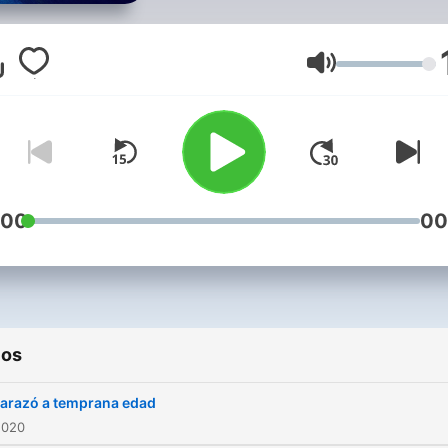
Volumen
:00
00
ios
arazó a temprana edad
2020