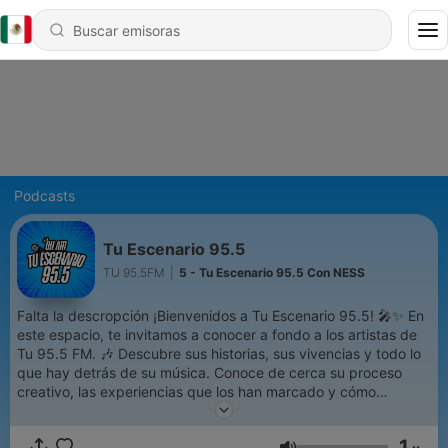
Podcasts
Tu Escenario 95.5
TU 95.5FM
|
5 - Tu Escenario 95.5 Con NESS
Falta la descropción ¡Bienvenidos a Tu Escenario 95.5! 🎤✨ En
este espacio, te invitamos a conocer a fondo a los artistas de
Tu 95.5 FM. 🎶 Descubre sus historias, sus vivencias y todo lo
que hay detrás de su música. Conoce de cerca su proceso
creativo, las experiencias que los han marcado y cómo
llegaron a donde están hoy. 🌟 Si eres fan de la música y te
apasiona saber más sobre la vida de tus artistas favoritos, este
1