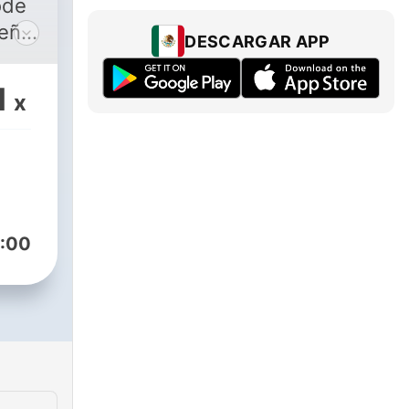
ode
ueño
DESCARGAR APP
1
x
:00