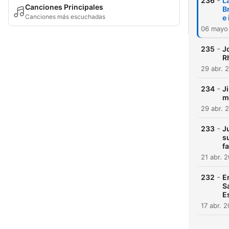
-
236
L
Canciones Principales
B
Canciones más escuchadas
e
06 mayo
-
235
J
R
29 abr. 
-
234
J
m
29 abr. 
-
233
J
s
f
21 abr. 
-
232
E
S
E
17 abr. 