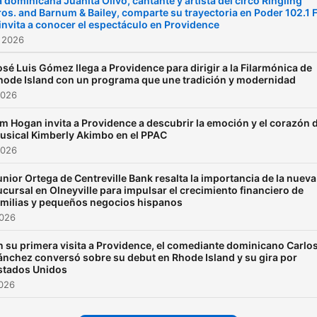
a dominicana Juanita Olivo, cantante y artista del circo Ringling
ros. and Barnum & Bailey, comparte su trayectoria en Poder 102.1
 invita a conocer el espectáculo en Providence
 2026
osé Luis Gómez llega a Providence para dirigir a la Filarmónica de
hode Island con un programa que une tradición y modernidad
2026
im Hogan invita a Providence a descubrir la emoción y el corazón 
usical Kimberly Akimbo en el PPAC
2026
unior Ortega de Centreville Bank resalta la importancia de la nueva
ucursal en Olneyville para impulsar el crecimiento financiero de
amilias y pequeños negocios hispanos
2026
n su primera visita a Providence, el comediante dominicano Carlo
ánchez conversó sobre su debut en Rhode Island y su gira por
stados Unidos
2026