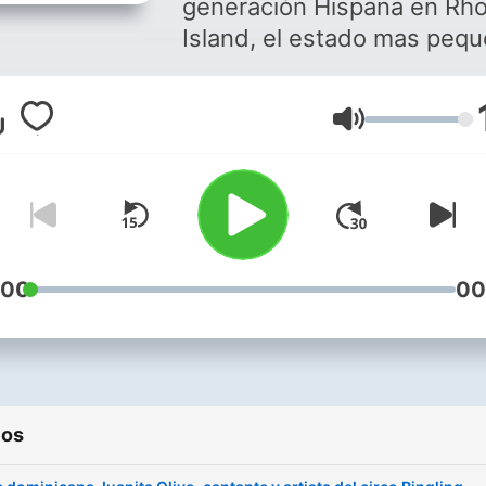
generación Hispana en Rh
Island, el estado mas peq
de los Estados Unidos.
Volumen
:00
00
ios