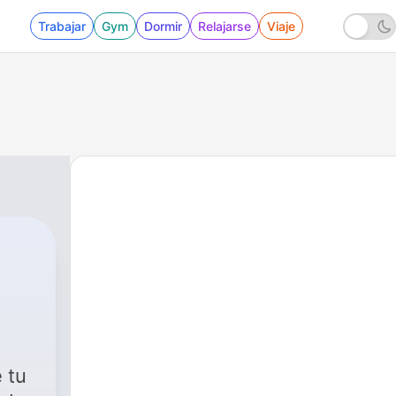
Trabajar
Gym
Dormir
Relajarse
Viaje
236 - La dominicana Juanita Olivo, cantante y
 tu