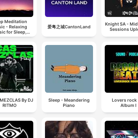
ep Meditation
Knight SA - Mi
ic - Relaxing
爱粤之城CantonLand
Sessions Up
ic for Sleep,
editation &
Relaxation
 MEZCLAS By DJ
Sleep - Meandering
Lovers rock
RITMO
Piano
Album I