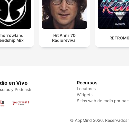
morrowland
Hit Anni '70
RETROMI
iendship Mix
Radiorevival
dio en Vivo
Recursos
Locutores
soras y Podcasts
Widgets
Sitios web de radio por paí
© AppMind 2026. Reservados t