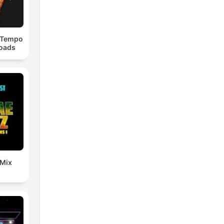
dTempo
loads
 Mix