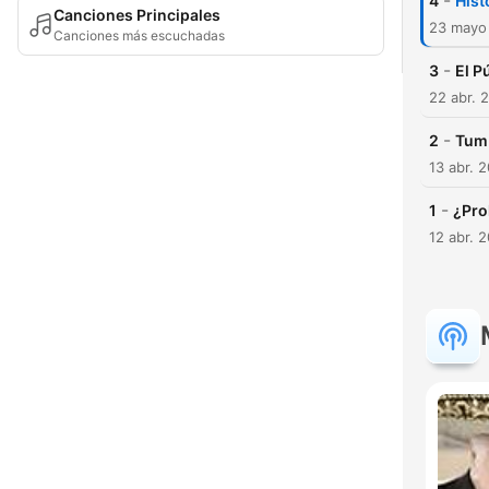
-
4
Hist
Canciones Principales
23 mayo
Canciones más escuchadas
-
3
El P
22 abr. 
-
2
Tum
13 abr. 
-
1
¿Pro
12 abr. 