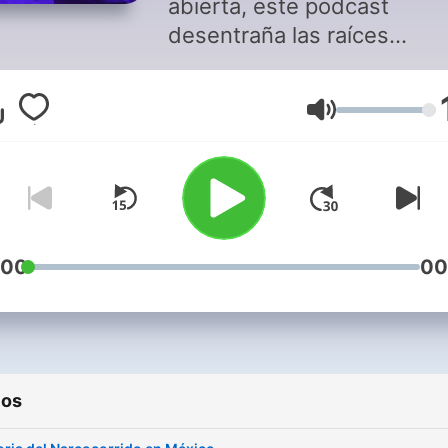
abierta, este podcast
desentraña las raíces
históricas del fenómeno de
"Corridos Tumbados". El
Volumen
popular género que fusiona
tradición de los corridos
mexicanos con el trap, el h
hop y el sonido urbano
contemporáneo; pero que
también causa tanta eufori
:00
00
controversia.
ios