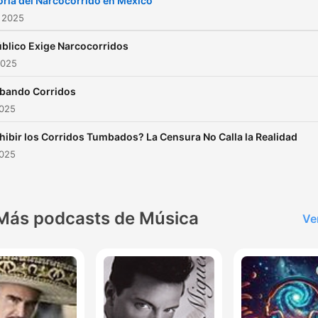
oria del Narcocorrido en México
 2025
úblico Exige Narcocorridos
2025
bando Corridos
2025
hibir los Corridos Tumbados? La Censura No Calla la Realidad
2025
Más podcasts de Música
Ve