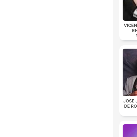
VICE
E
JOSE 
DE R