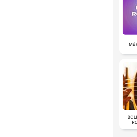
Mús
BOL
R