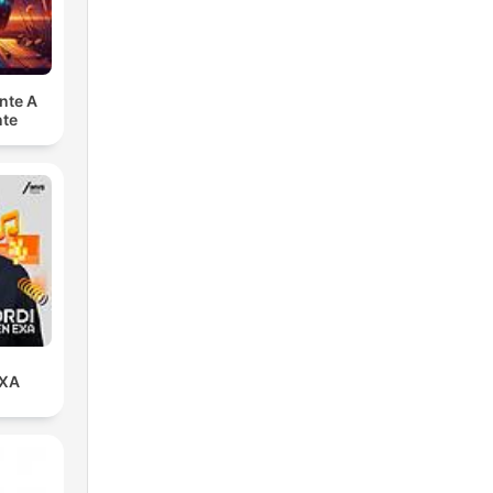
nte A
nte
EXA