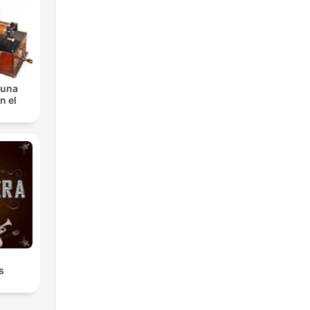
 una
n el
s