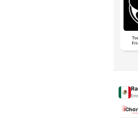
To
Fr
Ra
Emi