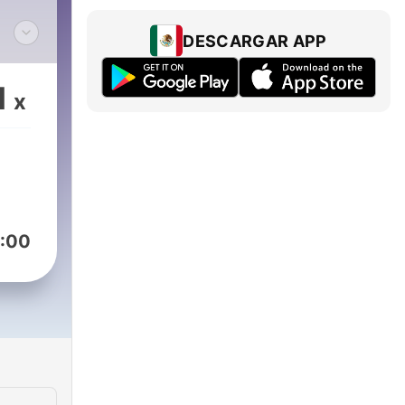
DESCARGAR APP
 los
1
x
 la
ip-
a y
:00