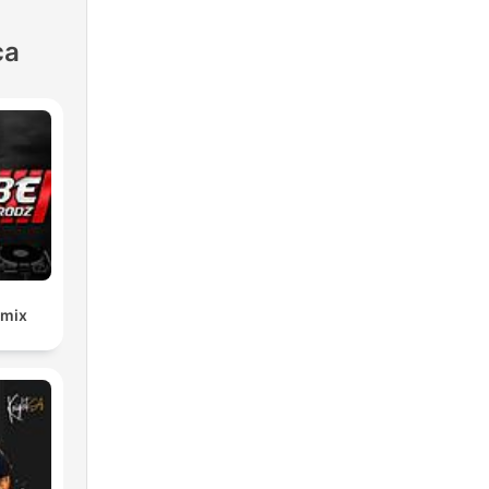
ca
emix