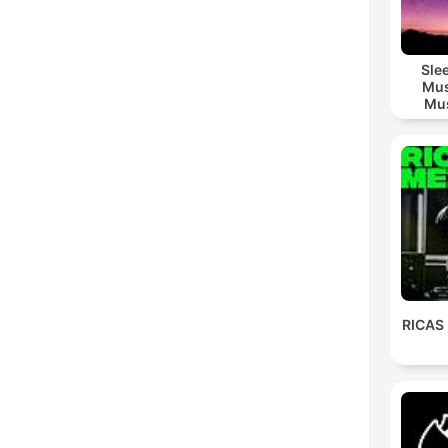
Sle
Mus
Mus
M
RICAS