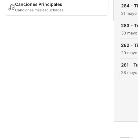
Canciones Principales
-
284
T
Canciones más escuchadas
31 mayo
-
283
T
30 mayo
-
282
T
29 mayo
-
281
T
28 mayo