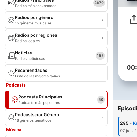
2670
Radios más escuchadas
Radios por género
15 géneros musicales
Radios por regiones
Radios locales
Noticias
155
Radios noticiosas
00
Recomendadas
Lista de las mejores radios
Podcasts
Podcasts Principales
50
Podcasts más populares
Episod
Podcasts por Género
18 géneros temáticos
-
285
Kn
Música
07 jun. 