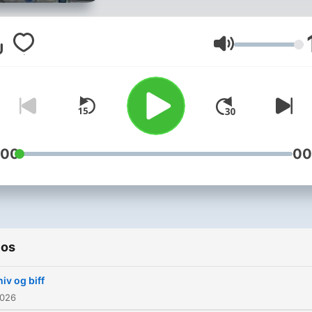
Henvendelser:
info@modernemedia.no
Volumen
:00
00
ios
iv og biff
2026