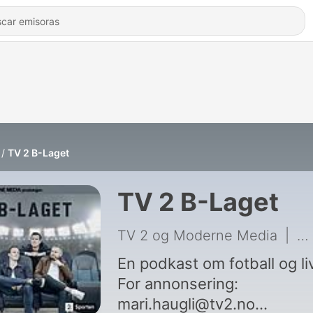
TV 2 B-Laget
TV 2 B-Laget
TV 2 og Moderne Media
|
28
En podkast om fotball og li
For annonsering:
mari.haugli@tv2.no