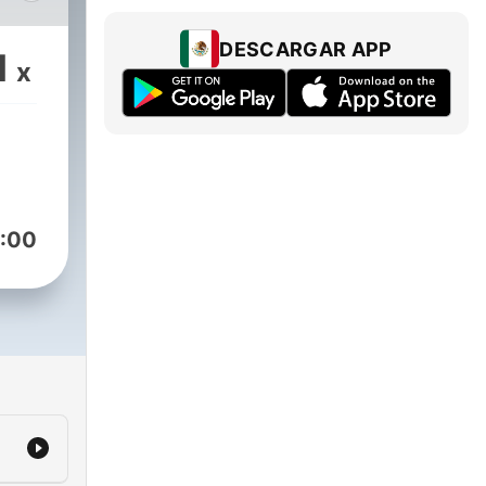
DESCARGAR APP
1
x
:00