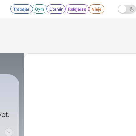
Trabajar
Gym
Dormir
Relajarse
Viaje
5 - Kniv og biff
vet.