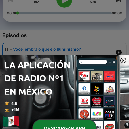
00:00
00:00
Episodios
-
11
Você lembra o que é o Iluminismo?
20 abr. 2021
-
10
Futebol Sentado - Projeto Educação Em Ação
16 dic. 2020
-
9
Vôlei Sentado - Projeto Educação Em Ação
16 dic. 2020
-
8
✨Gratidão aos nossos Professores
19 oct. 2020
-
7
Colonização das Bermudas: Mito ou fator
histórico?
DESCARGAR APP