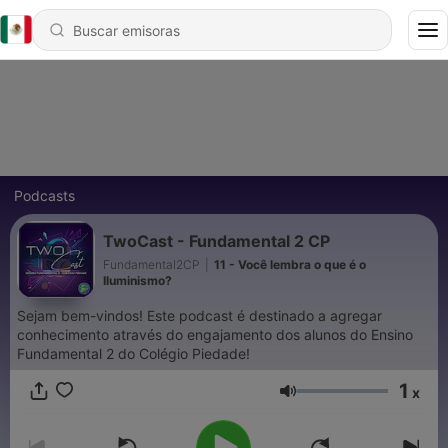
Podcasts
TwoCast - Fundamental 2 CP
Fundamental2CP
|
11 - Você lembra o que é o
Iluminismo?
Sejam bem-vindos! Este podcast é destinado a agregar
conhecimento através do engajamento dos alunos do Ensino
Fundamental 2 do Colégio Piedade!
1
x
Volumen