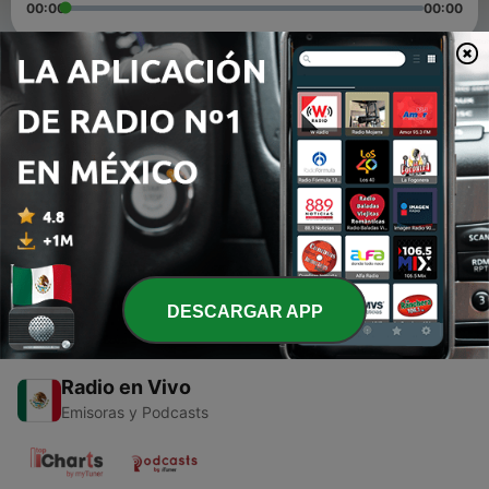
00:00
00:00
Episodios
-
2
“Un viejo que leia novelas de amor
26 mayo 2021
-
1
Un viejo que leía novelas de amor
24 abr. 2021
DESCARGAR APP
Radio en Vivo
Emisoras y Podcasts