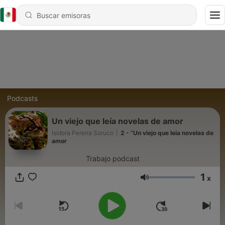
Podcasts
Un viejo que leía novelas de amor
Isidora Pereira Soruco
|
2 - “Un viejo que leia novelas de
amor
Trabajo podcast
1
x
Volumen