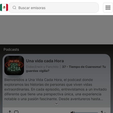
Podcasts
Una vida cada Hora
Didier,Erwin y Panchito
|
37 - Tiempo de Cuaresma! Tu
guardas vigilia?
Bienvenidos a Una Vida Cada Hora, el podcast donde
exploramos las historias de personas que viven vidas
extraordinarias. En cada episodio, entrevistamos a un invitado
diferente que tiene una perspectiva única, una experiencia
notable o una pasión fascinante. Desde aventureros hasta
artistas, desde científicos hasta activistas, desde
emprendedores hasta educadores, queremos aprender de sus
1