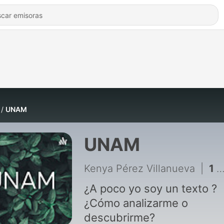
UNAM
UNAM
Kenya Pérez Villanueva
|
1 - ¿Qué son los textos? con Jorge Bravo
¿A poco yo soy un texto ?
¿Cómo analizarme o
descubrirme?