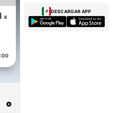
DESCARGAR APP
1
x
:00