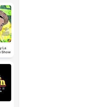
y La
e Show