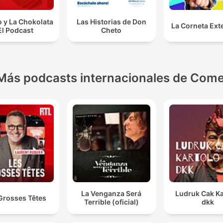
 y La Chokolata
Las Historias de Don
La Corneta Ext
El Podcast
Cheto
Más podcasts internacionales de Come
La Venganza Será
Ludruk Cak Ka
Grosses Têtes
Terrible (oficial)
dkk