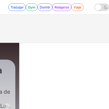
Trabajar
Gym
Dormir
Relajarse
Viaje
a
ta de
‘Las