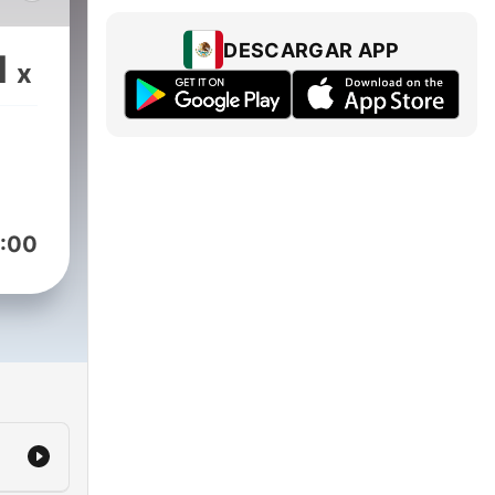
más,
e la
DESCARGAR APP
1
x
 y
tega
:00