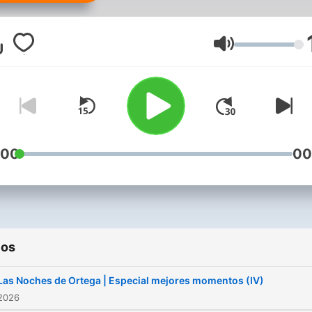
noches de Ortega’. Y, ade
las ‘promos’ más famosas d
radio española. Suscríbete
Volumen
disfruta de Juan Carlos Or
al completo.
:00
00
ios
Las Noches de Ortega | Especial mejores momentos (IV)
 2026