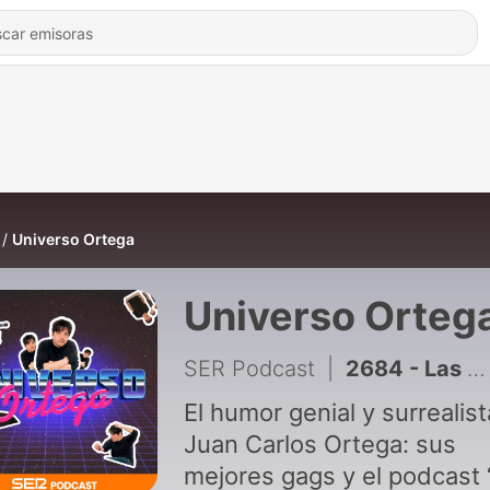
Universo Ortega
Universo Orteg
SER Podcast
|
2684 - Las Noches de Ortega | Especial mejores momentos (IV)
El humor genial y surrealis
Juan Carlos Ortega: sus
mejores gags y el podcast 