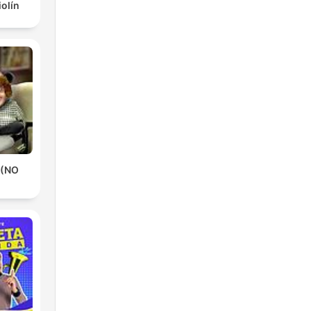
iolín
 (NO