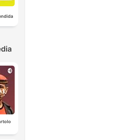
endida
dia
rtolo