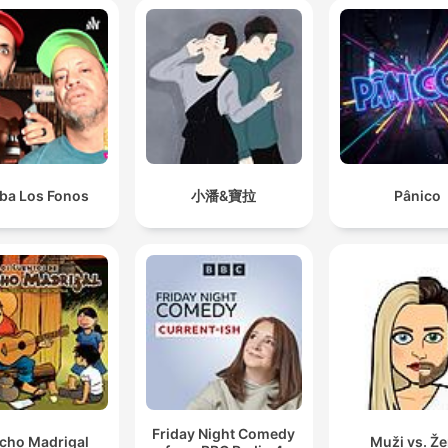
iba Los Fonos
小潘&寶拉
Pânico
Friday Night Comedy
cho Madrigal
Muži vs. Ž