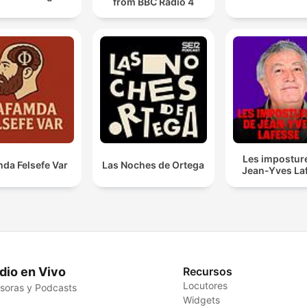
from BBC Radio 4
Les impostur
da Felsefe Var
Las Noches de Ortega
Jean-Yves La
dio en Vivo
Recursos
Locutores
soras y Podcasts
Widgets