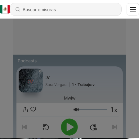
Podcasts
:v
Sara Vergara
|
1 - Trabajo:v
Mwlw
1
x
Volumen