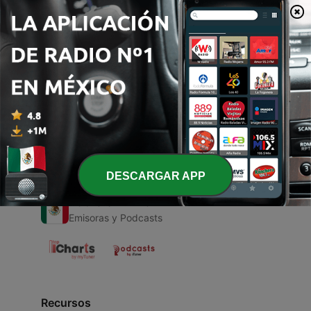
00:00
00:00
Episodios
-
1
Trabajo:v
18 jul. 2020
DESCARGAR APP
Radio en Vivo
Emisoras y Podcasts
Recursos