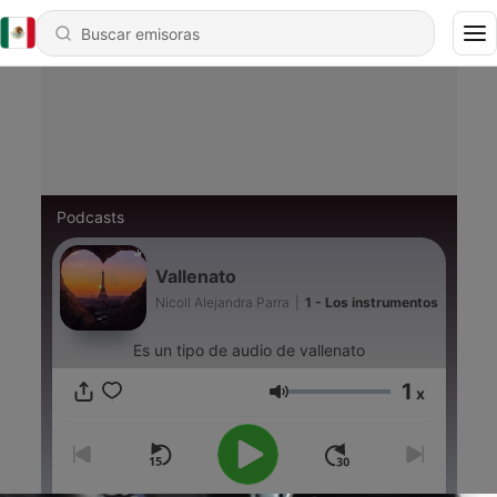
Podcasts
Vallenato
Nicoll Alejandra Parra
|
1 - Los instrumentos
Es un tipo de audio de vallenato
1
x
Volumen