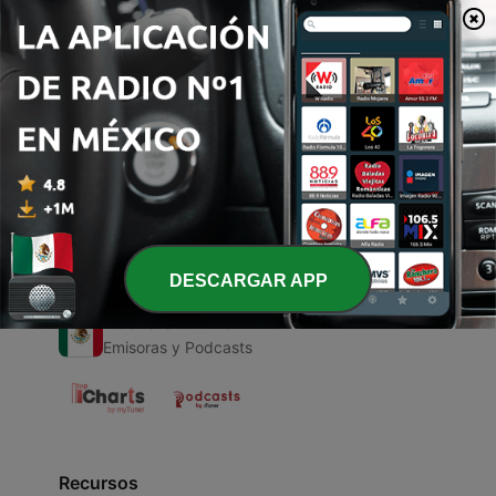
00:00
00:00
Episodios
-
1
Los instrumentos
20 mayo 2021
DESCARGAR APP
Radio en Vivo
Emisoras y Podcasts
Recursos