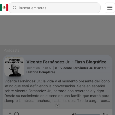
Podcasts
Vicente Fernández Jr. - Flash Biográfico
Inception Point AI
|
8 - Vicente Fernández Jr. (Parte 1 —
Historia Completa)
Vicente Fernández Jr.: la vida y el momento presente del ícono
latino que está definiendo la conversación. Serie en español
sobre Vicente Fernández Jr., narrada con reverencia y rigor.
Desde su nacimiento en el seno de una familia que marcó para
siempre la música ranchera, hasta los desafíos de cargar con
el peso de un apellido legendario, exploramos los momentos
más significativos de la vida de Vicente Jr. Conoce sus
1