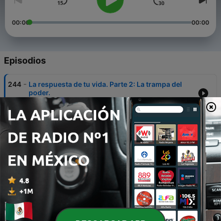
00:00
00:00
Episodios
-
244
La respuesta de tu vida. Parte 2: La trampa del
poder.
02 ago. 2026
-
243
La respuesta de tu vida. Parte 1: Una respuesta
medida.
26 jul. 2026
-
242
Tiempo Extra. Parte 6: Sal a la Cancha.
19 jul. 2026
-
241
Tiempo Extra. Parte 5: Minuto 90.
12 jul. 2026