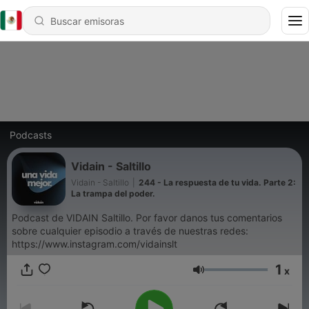
Podcasts
Vidain - Saltillo
Vidain - Saltillo
|
244 - La respuesta de tu vida. Parte 2:
La trampa del poder.
Podcast de VIDAIN Saltillo. Por favor danos tus comentarios
sobre cualquier episodio a través de nuestras redes:
https://www.instagram.com/vidainslt
1
x
Volumen