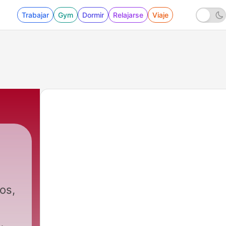
Trabajar
Gym
Dormir
Relajarse
Viaje
os,