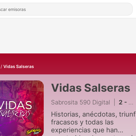
Vidas Salseras
Vidas Salseras
Sabrosita 590 Digital
|
2 - De Iztapalapa para el mundo: El largo camino al éxito de Los Ángeles Azules
Historias, anécdotas, triunf
fracasos y todas las
experiencias que han