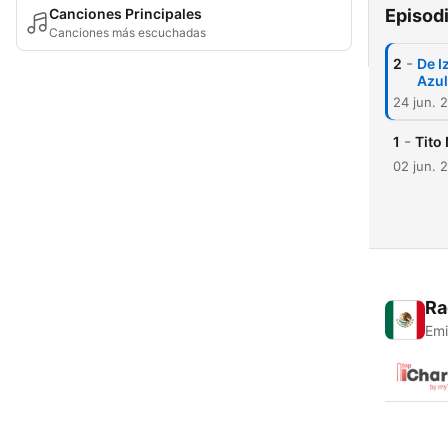
Canciones Principales
Episod
Canciones más escuchadas
-
2
De I
Azu
24 jun. 
-
1
Tito
02 jun. 
Ra
Emi