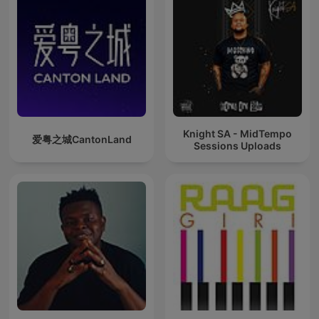
Knight SA - MidTempo
爱粤之城CantonLand
Sessions Uploads