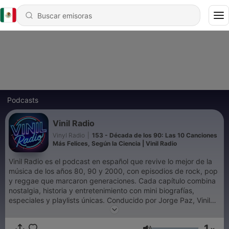
Podcasts
Vinil Radio
Vinyl Radio
|
153 - Década de los 90: Las 10 Canciones
Más Felices, Según la Ciencia | Vinil Radio
Vinil Radio es el podcast en español que revive lo mejor de la
música de los años 80, 90 y 2000, con episodios de rock, pop
y reggae que marcaron generaciones. Cada capítulo combina
nostalgia, historia y entretenimiento con mini biografías,
especiales y playlists únicas. Conducido por Jorge Paz, Vinil
Radio conecta emociones, cultura y recuerdos. Disponible en
Spotify, Apple Podcasts, YouTube, iHeartRadio y Amazon
1