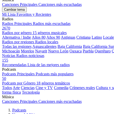
Canciones Principales
Canciones más escuchadas
Cambiar tema
Mi Lista
Favoritos y Recientes
Radios
Radios Principales
Radios más escuchadas
2670
Radios por género
15 géneros musicales
Alternativa / Indie
Años 80
Años 90
Antiguas
Cristiana
Latino
Locale
Radios por regiones
Radios locales
Todas las regiones
Aguascalientes
Baja California
Baja California Sur
Michoacán
Morelos
Nayarit
Nuevo León
Oaxaca
Puebla
Querétaro
Q
Noticias
Radios noticiosas
155
Recomendadas
Lista de las mejores radios
Podcasts
Podcasts Principales
Podcasts más populares
50
Podcasts por Género
18 géneros temáticos
Todos
Arte
Ciencias
Cine y TV
Comedia
Crímenes reales
Cultura y 
forma física
Tecnología
Música
Canciones Principales
Canciones más escuchadas
Podcasts