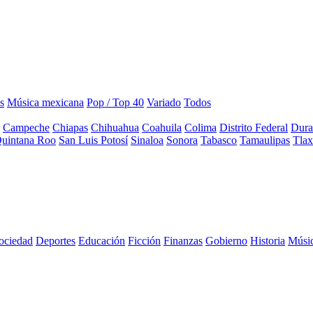
s
Música mexicana
Pop / Top 40
Variado
Todos
Campeche
Chiapas
Chihuahua
Coahuila
Colima
Distrito Federal
Dura
uintana Roo
San Luis Potosí
Sinaloa
Sonora
Tabasco
Tamaulipas
Tlax
sociedad
Deportes
Educación
Ficción
Finanzas
Gobierno
Historia
Músi