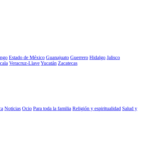
ngo
Estado de México
Guanajuato
Guerrero
Hidalgo
Jalisco
cala
Veracruz-Llave
Yucatán
Zacatecas
ca
Noticias
Ocio
Para toda la familia
Religión y espiritualidad
Salud y