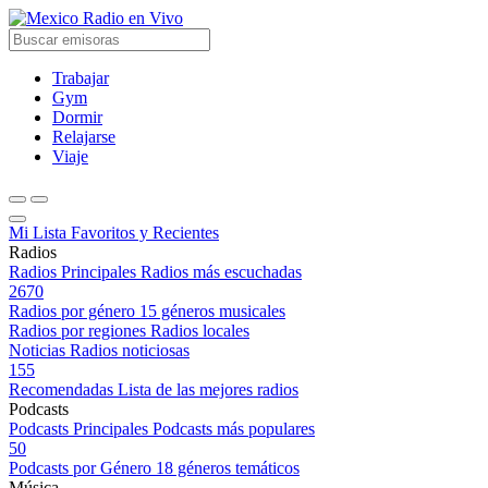
Radio en Vivo
Trabajar
Gym
Dormir
Relajarse
Viaje
Mi Lista
Favoritos y Recientes
Radios
Radios Principales
Radios más escuchadas
2670
Radios por género
15 géneros musicales
Radios por regiones
Radios locales
Noticias
Radios noticiosas
155
Recomendadas
Lista de las mejores radios
Podcasts
Podcasts Principales
Podcasts más populares
50
Podcasts por Género
18 géneros temáticos
Música