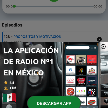
00:00
00:00
Episodios
-
128
PROPOSITOS Y MOTIVACION
30 jul. 2026
-
127
ENTREVISTA LOS PPS
09 jul. 2026
-
126
UN DIA EN EL PASADO
04 jun. 2026
-
125
HIGIENE BUCAL
04 jun. 2026
-
124
CONSTELACIONES FAMILIARES
DESCARGAR APP
04 jun. 2026