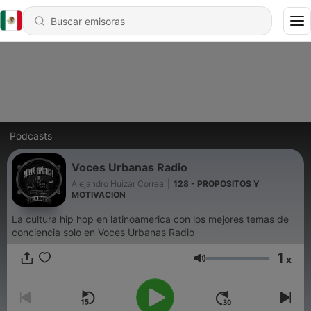
Podcasts
Voces Urbanas Radio
Alejandro Huizar Correa
|
128 - PROPOSITOS Y
MOTIVACION
La cultura hip hop en latinoamerica con los mejores temas de
conciencia solo en Voces Urbanas Radio
1
x
Volumen