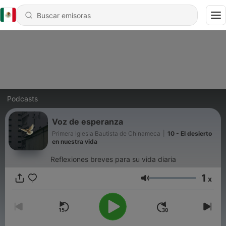
Podcasts
Voz de esperanza
Primera Iglesia Bautista de Chinameca
|
10 - El desierto
en nuestra vida
Reflexiones breves para su vida diaria
1
x
Volumen