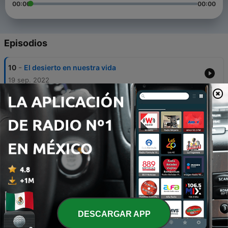
00:00
00:00
Episodios
-
10
El desierto en nuestra vida
19 sep. 2022
-
9
El más grande de todos
19 sep. 2022
-
8
Los no reconocidos
19 sep. 2022
-
7
Una autoridad mayor
30 jun. 2021
-
6
Escuchando a Dios en el campo
23 jun. 2021
DESCARGAR APP