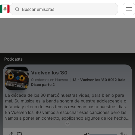
Podcasts
Vuelven los '80
Quedamos en Huesca
|
13 - Vuelven los '80 #012 Italo
Disco parte 2
La década de los 80 marcó nuestras vidas, para bien o para
mal. Su música es la banda sonora de nuestra adolescencia o
infancia y el eco de esos temas resuenan hasta nuestros días.
En Vuelven los '80 vamos a escuchar esas canciones pero las
vamos a poner en contexto, explicando algunos de los hechos
que convergieron para que fueran un éxito.
1