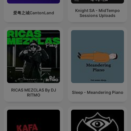
Knight SA - MidTempo
爱粤之城CantonLand
Sessions Uploads
RICAS MEZCLAS By DJ
Sleep - Meandering Piano
RITMO