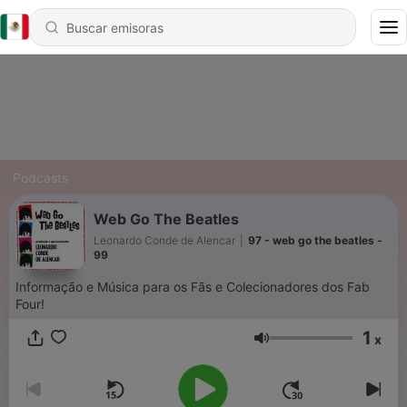
Podcasts
Web Go The Beatles
Leonardo Conde de Alencar
|
97 - web go the beatles -
99
Informação e Música para os Fãs e Colecionadores dos Fab
Four!
1
x
Volumen