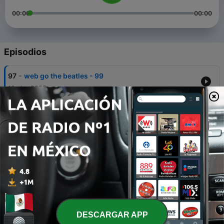
00:00
00:00
Episodios
-
97
web go the beatles - 99
18 abr. 2025
-
96
web go the beatles - 98
18 abr. 2025
-
95
web go the beatles - 97
18 abr. 2025
-
94
web go the beatles - 94
22 abr. 2023
-
93
web go the beatles - 93
DESCARGAR APP
03 dic. 2022