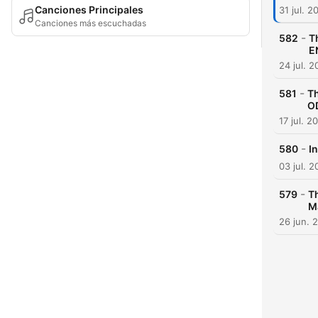
Canciones Principales
31 jul. 2
Canciones más escuchadas
-
582
T
E
24 jul. 
-
581
T
O
17 jul. 2
-
580
I
03 jul. 
-
579
Th
Ma
26 jun. 