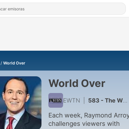
World Over
World Over
EWTN
|
583 - The World Over - APOSTOLIC SIGNATURA, CHINA-VATICAN, NEW COALITION
Each week, Raymond Arro
challenges viewers with