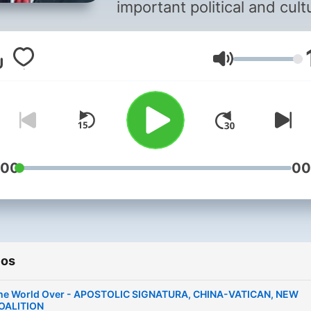
important political and cult
reporting and analysis of a
wide variety of topics of
Volumen
interest to Catholics and
people of faith.
:00
00
ios
he World Over - APOSTOLIC SIGNATURA, CHINA-VATICAN, NEW
OALITION