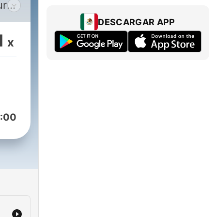
ural
DESCARGAR APP
1
x
:00