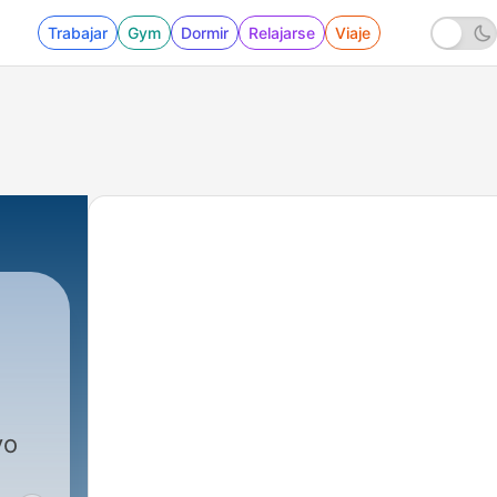
Trabajar
Gym
Dormir
Relajarse
Viaje
yo