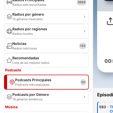
2669
Radios más escuchadas
Radios por género
15 géneros musicales
Radios por regiones
Radios locales
Noticias
155
Radios noticiosas
Recomendadas
00
Lista de las mejores radios
Podcasts
Podcasts Principales
50
Podcasts más populares
Episod
Podcasts por Género
18 géneros temáticos
-
Música
583
T
C