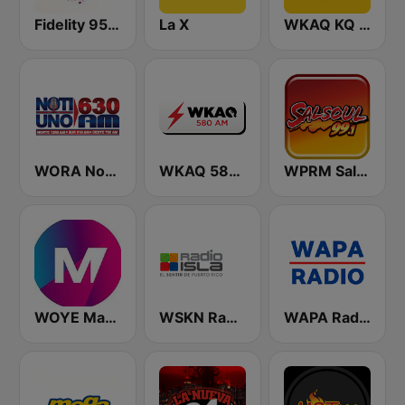
Fidelity 95.7 FM
La X
WKAQ KQ 105
WORA Noti Uno 630 AM
WKAQ 580 AM
WPRM Salsoul 99.1 FM
WOYE Magic 97.3 FM
WSKN Radio Isla 1320 AM
WAPA Radio