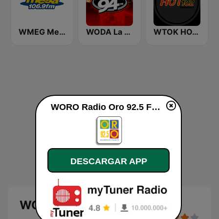
WMEG Mega 106.9 FM
WODA La Nueva 94 FM
WTOK HOT 102
WORO Radio Oro 92.5 FM en vivo
DESCARGAR APP
WORO Radio Oro 92.5 FM