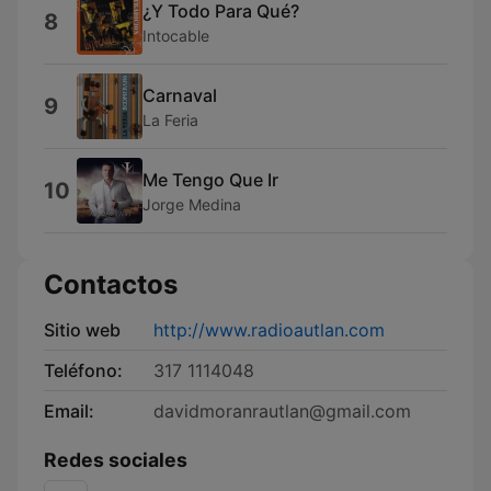
¿Y Todo Para Qué?
8
Intocable
Carnaval
9
La Feria
Me Tengo Que Ir
10
Jorge Medina
Contactos
Sitio web
http://www.radioautlan.com
Teléfono:
317 1114048
Email:
davidmoranrautlan@gmail.com
Redes sociales