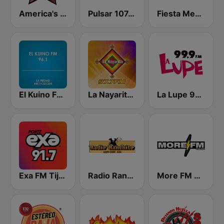
America's Country
Pulsar 107.3 FM
Fiesta Mexicana 90.9 FM
El Kuino FM 96.1
La Nayarita Tepic
La Lupe 99.9 FM | Guadalajara
Exa FM Tijuana
Radio Ranchito 1370 AM
More FM Online