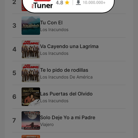
2
Los Pasteles Verdes
Tu Con El
3
Los Iracundos
Va Cayendo una Lagrima
4
Los Iracundos
Te lo pido de rodillas
5
Los Iracundos De América
Las Puertas del Olvido
6
Los Iracundos
Solo Deje Yo a mi Padre
7
Viajero