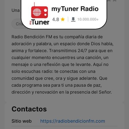
Una Señal Que Te Bendice
Cristiana
Radio Bendición FM es tu compañía diaria de
adoración y palabra, un espacio donde Dios habla,
anima y fortalece. Transmitimos 24/7 para que en
cualquier momento encuentres una canción, un
mensaje o una reflexión que te levante. Aquí no
solo escuchas radio: te conectas con una
comunidad que cree, ora y sigue adelante. Que
cada programa sea para ti una pausa de paz,
dirección y renovación en la presencia del Señor.
Contactos
Sitio web
https://radiobendicionfm.com