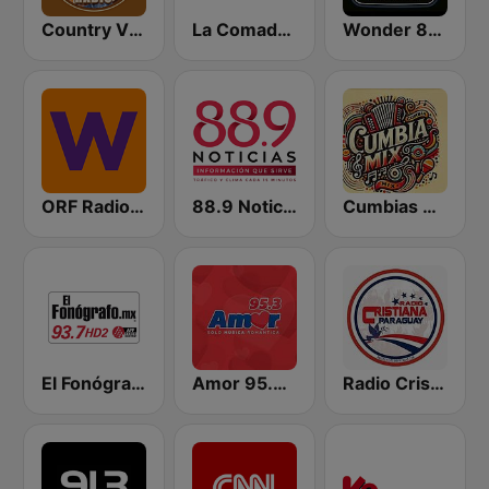
Country Vibes
La Comadre 1260 AM
Wonder 80's
ORF Radio Wien
88.9 Noticias
Cumbias Mix
El Fonógrafo HD2
Amor 95.3 FM
Radio Cristiana Paraguay