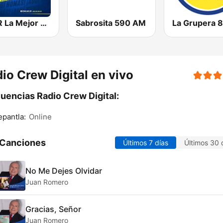
KNNR La Mejor 97.7 FM
Sabrosita 590 AM
io Crew Digital en vivo
uencias Radio Crew Digital:
epantla:
Online
 Canciones
Últimos 7 días
Últimos 30 
No Me Dejes Olvidar
Juan Romero
Gracias, Señor
Juan Romero