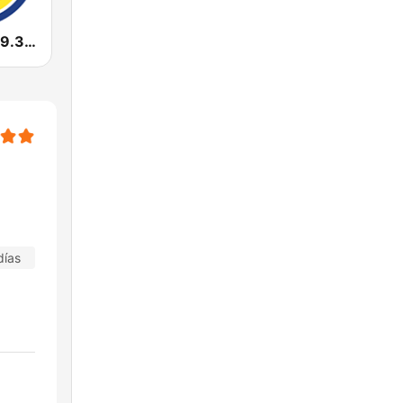
La Grupera 89.3 FM
días