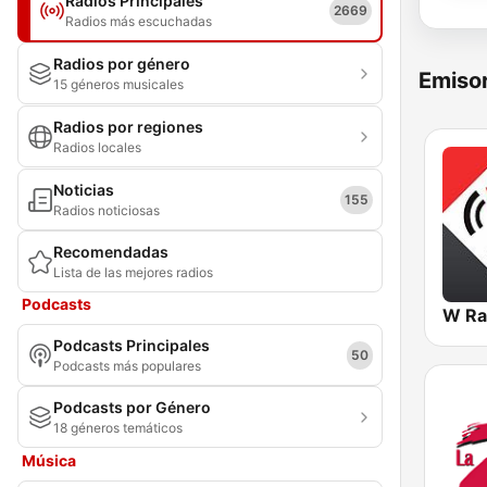
Radios Principales
2669
Radios más escuchadas
Radios por género
Emisor
15 géneros musicales
Radios por regiones
Radios locales
Noticias
155
Radios noticiosas
Recomendadas
Lista de las mejores radios
Podcasts
W Ra
Podcasts Principales
50
Podcasts más populares
Podcasts por Género
18 géneros temáticos
Música