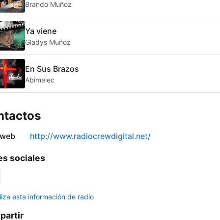
Brando Muñoz
Ya viene
Gladys Muñoz
En Sus Brazos
Abimelec
ntactos
 web
http://www.radiocrewdigital.net/
s sociales
liza esta información de radio
artir