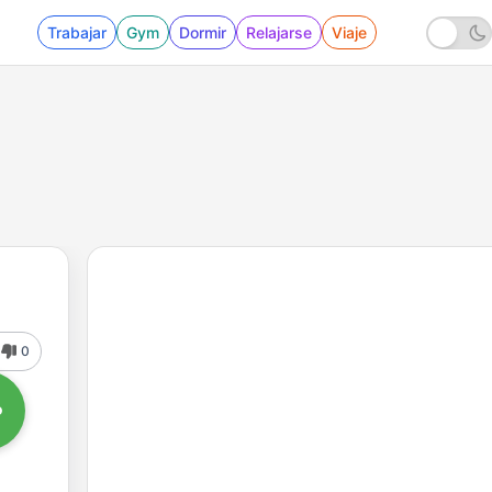
Trabajar
Gym
Dormir
Relajarse
Viaje
0