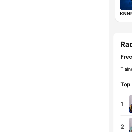
Rad
Frec
Tlaln
Top
1
2