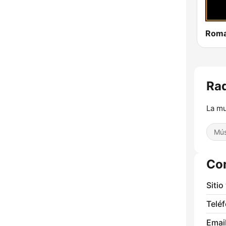
Rad
La mu
Mús
Co
Sitio
Telé
Email