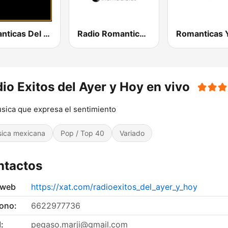
Romanticas Del Recuerdo
Radio Romanticas Inolvidables
io Exitos del Ayer y Hoy en vivo
sica que expresa el sentimiento
ica mexicana
Pop / Top 40
Variado
ntactos
 web
https://xat.com/radioexitos_del_ayer_y_hoy
fono:
6622977736
:
pegaso.marji@gmail.com