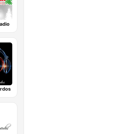
adio
erdos