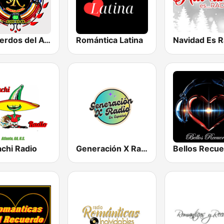
Recuerdos del Ayer
Romántica Latina
Navidad Es R
achi Radio
Generación X Radio En Español
Bellos Recu