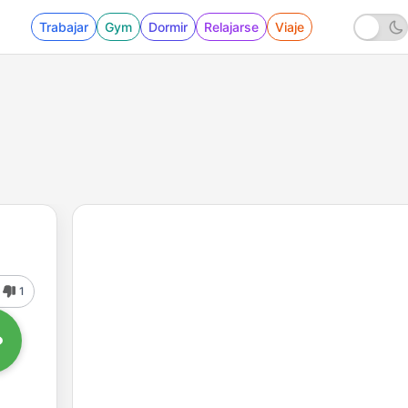
Trabajar
Gym
Dormir
Relajarse
Viaje
1