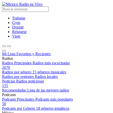
Radio en Vivo
Trabajar
Gym
Dormir
Relajarse
Viaje
Mi Lista
Favoritos y Recientes
Radios
Radios Principales
Radios más escuchadas
2670
Radios por género
15 géneros musicales
Radios por regiones
Radios locales
Noticias
Radios noticiosas
155
Recomendadas
Lista de las mejores radios
Podcasts
Podcasts Principales
Podcasts más populares
50
Podcasts por Género
18 géneros temáticos
Música