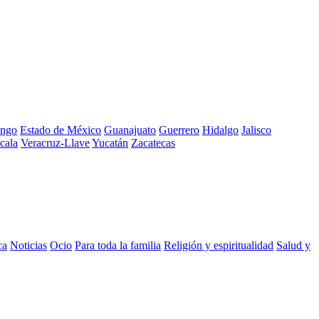
ngo
Estado de México
Guanajuato
Guerrero
Hidalgo
Jalisco
cala
Veracruz-Llave
Yucatán
Zacatecas
ca
Noticias
Ocio
Para toda la familia
Religión y espiritualidad
Salud y