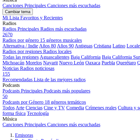
Canciones Principales
Canciones más escuchadas
Cambiar tema
Mi Lista
Favoritos y Recientes
Radios
Radios Principales
Radios más escuchadas
2670
Radios por género
15 géneros musicales
Alternativa / Indie
Años 80
Años 90
Antiguas
Cristiana
Latino
Locale
Radios por regiones
Radios locales
Todas las regiones
Aguascalientes
Baja California
Baja California Sur
Michoacán
Morelos
Nayarit
Nuevo León
Oaxaca
Puebla
Querétaro
Q
Noticias
Radios noticiosas
155
Recomendadas
Lista de las mejores radios
Podcasts
Podcasts Principales
Podcasts más populares
50
Podcasts por Género
18 géneros temáticos
Todos
Arte
Ciencias
Cine y TV
Comedia
Crímenes reales
Cultura y 
forma física
Tecnología
Música
Canciones Principales
Canciones más escuchadas
Emisoras