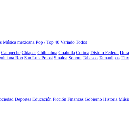
s
Música mexicana
Pop / Top 40
Variado
Todos
Campeche
Chiapas
Chihuahua
Coahuila
Colima
Distrito Federal
Dura
uintana Roo
San Luis Potosí
Sinaloa
Sonora
Tabasco
Tamaulipas
Tlax
sociedad
Deportes
Educación
Ficción
Finanzas
Gobierno
Historia
Músi