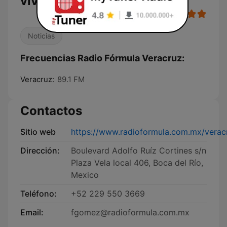
vivo
Noticias
Frecuencias Radio Fórmula Veracruz:
Veracruz:
89.1 FM
Contactos
Sitio web
https://www.radioformula.com.mx/verac
Dirección:
Boulevard Adolfo Ruíz Cortines s/n
Plaza Vela local 406, Boca del Río,
Mexico
Teléfono:
+52 229 550 3669
Email:
fgomez@radioformula.com.mx