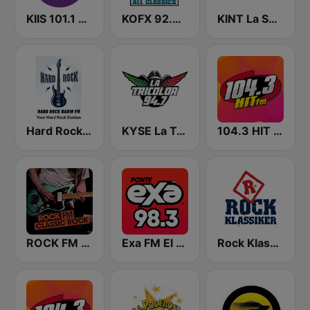
KIIS 101.1 Melbourne
KOFX 92.3 The Fox FM
KINT La Suavecita 93.9 FM
Hard Rock Radio FM
KYSE La Tricolor 94.7 FM
104.3 HIT FM
ROCK FM CLASSIC ROCK
Exa FM El Paso
Rock Klassiker