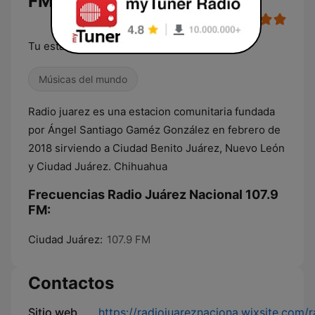
FM en vivo
Tu estacion Local
Músicas del mundo
Radio juarez es una estacion comunitaria fundada
por Ángel Santiago Gaméz González en febrero de
2018 sirviendo a Ciudad Benito Juárez, Nuevo León
y Ciudad Juárez. Chihuahua
Frecuencias Radio Juárez Nacional 107.9
FM:
Ciudad Juárez:
107.9 FM
Contactos
Sitio web
https://radiojuareznaciona.wixsite.com/r