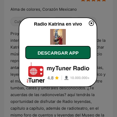
Alma de colores, Corazón Mexicano
Cultura & Educación
Años 80
Años 90
Radio Katrina en vivo
Proyecto cultural de radio que transmite vía
internet dentro de una de las áreas del Museo de la
Katrina, donde tendrás la oportunidad de escuchar
DESCARGAR APP
música mexicana de varias épocas, en un espacio
representado como una estación de radio de
antaño. En familia podrás disfrutar de las historias,
leyendas de suspenso y terror de nuestro México y
el mundo. En su programación podrás viajar entre
tumbas, calles y umbrales desconocidos. ¿Te
acuerdas de las radionovelas? aquí tendrás la
oportunidad de disfrutar de Radio leyendas,
capítulo a capítulo, además de radioteatro, en el
mismo foro de cuentos y leyendas del Museo de la