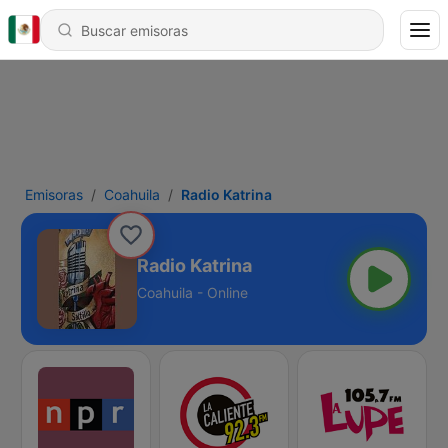
Emisoras
Coahuila
Radio Katrina
Radio Katrina
Coahuila - Online