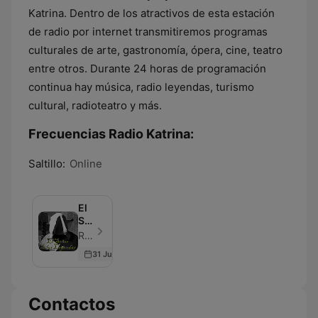
Katrina. Dentro de los atractivos de esta estación
de radio por internet transmitiremos programas
culturales de arte, gastronomía, ópera, cine, teatro
entre otros. Durante 24 horas de programación
continua hay música, radio leyendas, turismo
cultural, radioteatro y más.
Frecuencias Radio Katrina:
Saltillo:
Online
El
Señor
de
Radio Katrina - Episodio 19
las
31 Jul 2020
Leyendas
Contactos