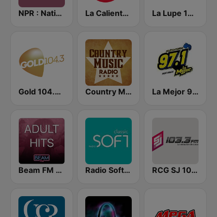
NPR : National Public Radio
La Caliente 92.3 FM | Torreón
La Lupe 105.7 FM | Saltillo
Gold 104.3 FM
Country Music Radio - Country Mix
La Mejor 97.1 FM
Beam FM - Adult Hits
Radio Soft Classic
RCG SJ 103.3 FM