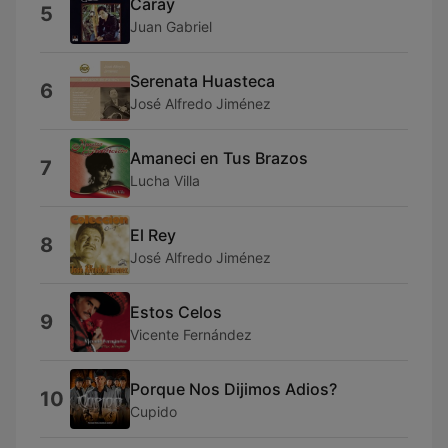
Caray
5
Juan Gabriel
Serenata Huasteca
6
José Alfredo Jiménez
Amaneci en Tus Brazos
7
Lucha Villa
El Rey
8
José Alfredo Jiménez
Estos Celos
9
Vicente Fernández
Porque Nos Dijimos Adios?
10
Cupido