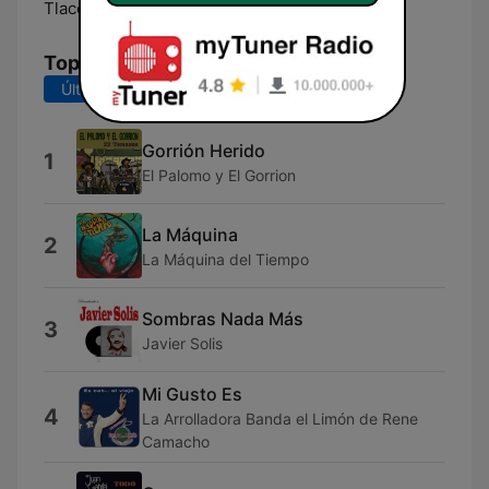
Tlacolula de Matamoros:
Online
Top Canciones
Últimos 7 días
Últimos 30 días
Gorrión Herido
1
El Palomo y El Gorrion
La Máquina
2
La Máquina del Tiempo
Sombras Nada Más
3
Javier Solis
Mi Gusto Es
4
La Arrolladora Banda el Limón de Rene
Camacho