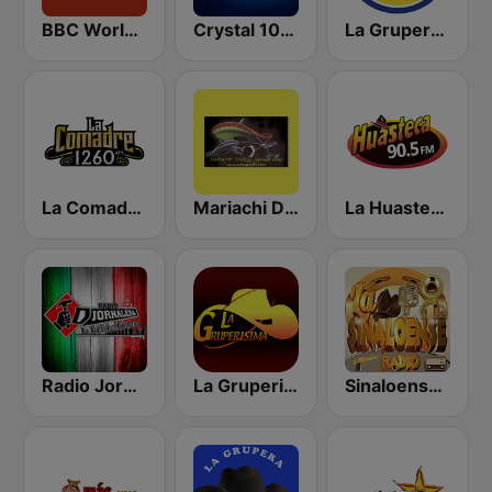
BBC World Service
Crystal 104.9 FM
La Grupera 89.3 FM
La Comadre 1260 AM
Mariachi Digital
La Huasteca 90.5 FM
Radio Jornalera Taxco
La Gruperisima
Sinaloense Radio