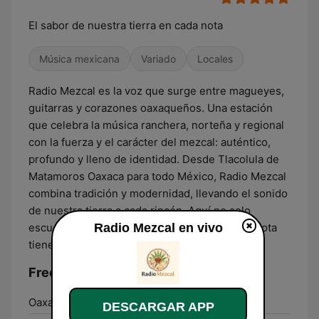
El sabor de nuestra tierra en cada nota
Música mexicana
Variado
Locales
Radio Mezcal es la voz que surge entre magueyes,
guitarras y corazones oaxaqueños. Una estación
que celebra la música ranchera, norteña y regional
con la fuerza y el carácter del mezcal: auténtico,
profundo y lleno de identidad. Desde Tlacolula de
Matamoros Oaxaca para todo México, Radio Mezcal
combina tradición y modernidad, llevando el sonido
de nuestra tierra a cada rincón. Aquí no solo
Radio Mezcal en vivo
escuchas música, la saboreas… porque cada nota
tiene alma, historia y sabor.
Frecuencias Radio Mezcal:
Oaxaca:
Online
DESCARGAR APP